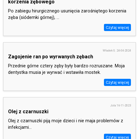
korzenia zębowego
Po zabiegu hirurgicznego usunięcia zarośniętego korzenia
zęba (siódemki górnej), ...
Czytaj więcej
Władek G. 24-04-2024
Zagojenie ran po wyrwanych zębach
Przednie górne cztery zęby były bardzo rozruszane. Moja
dentystka musia je wyrwać i wstawiła mostek.
Czytaj więcej
Jola 16-11-2023
Olej z czarnuszki
Olej z czarnuszki piją moje dzieci i nie maja problemów z
infekcjami...
Czytaj więcej