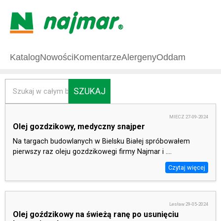
Katalog
Nowości
Komentarze
Alergeny
Oddam
SZUKAJ
MIECZ 27-09-2024
Olej gozdzikowy, medyczny snajper
Na targach budowlanych w Bielsku Białej spróbowałem
pierwszy raz oleju gozdzikowegi firmy Najmar i ....
Czytaj więcej
Lesław 29-05-2024
Olej goździkowy na świeżą ranę po usunięciu