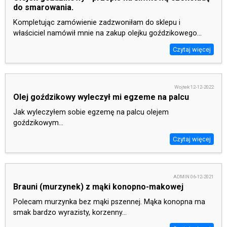
do smarowania.
Kompletując zamówienie zadzwoniłam do sklepu i
SZUKAJ
właściciel namówił mnie na zakup olejku goździkowego...
Czytaj więcej
Wojtek 12-12-2022
Olej goździkowy wyleczył mi egzeme na palcu
Jak wyleczyłem sobie egzemę na palcu olejem
goździkowym...
Czytaj więcej
ADMIN 06-12-2021
Brauni (murzynek) z mąki konopno-makowej
Polecam murzynka bez mąki pszennej. Mąka konopna ma
smak bardzo wyrazisty, korzenny...