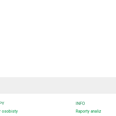
PY
INFO
r osobisty
Raporty analiz