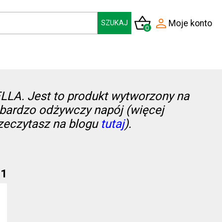
Moje konto
SZUKAJ
0
Łącznie
0,00 
ELLA. Jest to produkt wytworzony na
 bardzo odżywczy napój (więcej
zeczytasz na blogu
tutaj
).
/
1