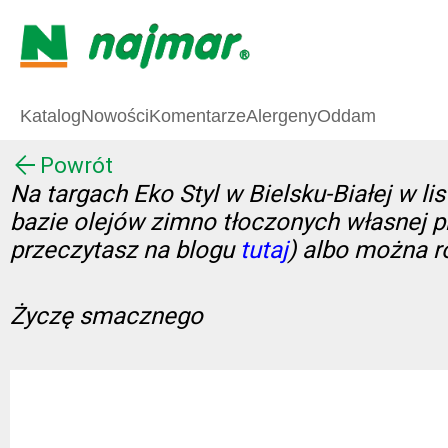
Katalog
Nowości
Komentarze
Alergeny
Oddam
Powrót
Na targach Eko Styl w Bielsku-Białej w 
bazie olejów zimno tłoczonych własnej 
przeczytasz na blogu
tutaj
) albo można r
Życzę smacznego