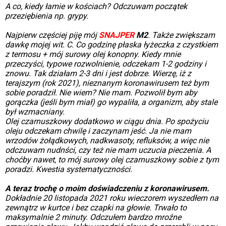
A co, kiedy łamie w kościach? Odczuwam początek
przeziębienia np. grypy.
Najpierw częściej piję mój
SNAJPER
M2
. Także zwiększam
dawkę mojej wit. C. Co godzinę płaska łyżeczka z czystkiem
z termosu + mój surowy olej konopny. Kiedy mnie
przeczyści, typowe rozwolnienie, odczekam 1-2 godziny i
znowu. Tak działam 2-3 dni i jest dobrze. Wierzę, iż z
terajszym (rok 2021), nieznanym koronawirusem też bym
sobie poradził. Nie wiem? Nie mam. Pozwolił bym aby
gorączka (jeśli bym miał) go wypaliła, a organizm, aby stale
był wzmacniany.
Olej czarnuszkowy dodatkowo w ciągu dnia. Po spożyciu
oleju odczekam chwilę i zaczynam jeść. Ja nie mam
wrzodów żołądkowych, nadkwasoty, refluksów, a więc nie
odczuwam nudnści, czy też nie mam uczucia pieczenia. A
choćby nawet, to mój surowy olej czarnuszkowy sobie z tym
poradzi. Kwestia systematyczności.
A teraz trochę o moim doświadczeniu z koronawirusem.
Dokładnie 20 listopada 2021 roku wieczorem wyszedłem na
zewnątrz w kurtce i bez czapki na głowie. Trwało to
maksymalnie 2 minuty. Odczułem bardzo mroźne