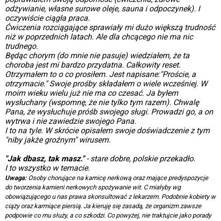
odżywianie, własne surowe oleje, sauna i odpoczynek). I
oczywiście ciągła praca.
Ćwiczenia rozciągające sprawiały mi dużo większą trudność
niż w poprzednich latach. Ale dla chcącego nie ma nic
trudnego.
Będąc chorym (do mnie nie pasuje) wiedziałem, że ta
choroba jest mi bardzo przydatna. Całkowity reset.
Otrzymałem to o co prosiłem. Jest napisane:"Proście, a
otrzymacie." Swoje prośby składałem o wiele wcześniej. W
moim wieku wielu już nie ma co czesać. Ja byłem
wysłuchany (wspomnę, że nie tylko tym razem). Chwalę
Pana, że wysłuchuje próśb swojego sługi. Prowadzi go, a on
wytrwa i nie zawiedzie swojego Pana.
I to na tyle. W skrócie opisałem swoje doświadczenie z tym
"niby jakże groźnym" wirusem.
"Jak dbasz, tak masz."
- stare dobre, polskie przekadło.
I to wszystko w temacie.
Uwaga:
Osoby chorujące na kamicę nerkową oraz mające predyspozycje
do tworzenia kamieni nerkowych spożywanie wit. C miałyby wg
obowiązującego u nas prawa skonsultować z lekarzem. Podobnie kobiety w
ciąży oraz karmiące piersią. Ja kieruję się zasadą, że organizm zawsze
podpowie co mu służy, a co szkodzi. Co powyżej, nie traktujcie jako porady