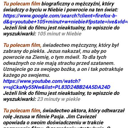
Tu polecam film
biograficzny o mężczyźni, który
świadczy o byciu w Niebie i powrocie na ten świat:
https://www.google.com/search?client=firefox-b-
d&q=youtube+105+minut+w+niebie#fpstate=ive&vld=ci
Jeżeli link do filmu jest nieaktualny, to wpiszcie do
wyszukiwarki:
105 minut w Niebie
Tu polecam film,
świadectwo mężczyzny, który był
zabrany do piekła. Jezus nakazał, mu aby po
powrocie na Ziemię, o tym mówił. To dla tych
odważnych co nie mają strachu przed szatanem.
Uznajecie go za swojego bożka, a on i tak potraktuje
każego po swojemu.
https://www.youtube.com/watch?
v=ujCkaNy55Nw&list=PL83D24BB24A5DA24D
Jeżeli link do filmu jest nieaktualny, to wpiszcie do
wyszukiwarki:
23 minuty w piekle
Tu polecam film
, świadectwo aktora, który odtwarzał
rolę Jezusa w filmie Pasja. Jim Caviezel
opowiada o swoim doświadczeniu w trakcie