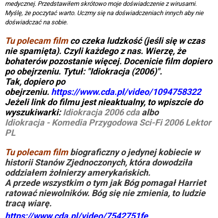
medycznej. Przedstawiłem skrótowo moje doświadczenie z wirusami.
Myślę, że poczytać warto. Uczmy się na doświadczeniach innych aby nie
doświadczać na sobie.
Tu polecam film
co czeka ludzkość (jeśli się w czas
nie spamięta). Czyli każdego z nas. Wierzę, że
bohaterów pozostanie więcej. Docenicie film dopiero
po obejrzeniu. Tytuł: "Idiokracja (2006)".
Tak, dopiero po
obejrzeniu.
https://www.cda.pl/video/1094758322
Jeżeli link do filmu jest nieaktualny, to wpiszcie do
wyszukiwarki:
Idiokracja 2006 cda
albo
Idiokracja - Komedia Przygodowa Sci-Fi 2006 Lektor
PL
Tu polecam film
biograficzny o jedynej kobiecie w
historii Stanów Zjednoczonych, która dowodziła
oddziałem żołnierzy amerykańskich.
A przede wszystkim o tym jak Bóg pomagał Harriet
ratować niewolników. Bóg się nie zmienia, to ludzie
tracą wiarę.
https://www.cda.pl/video/7542751fe