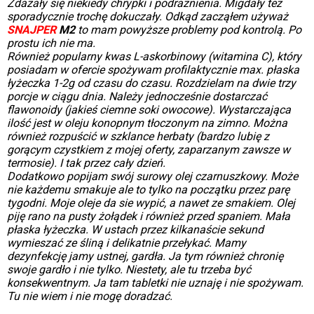
Zdażały się niekiedy chrypki i podrażnienia. Migdały też
sporadycznie trochę dokuczały. Odkąd zacząłem używaż
SNAJPER
M2
to mam powyższe problemy pod kontrolą. Po
prostu ich nie ma.
Również popularny kwas L-askorbinowy (witamina C), który
posiadam w ofercie spożywam profilaktycznie max. płaska
łyżeczka 1-2g od czasu do czasu.
Rozdzielam na dwie trzy
porcje w ciągu dnia.
Należy jednocześnie dostarczać
flawonoidy (jakieś ciemne soki owocowe). Wystarczająca
ilość jest w oleju konopnym tłoczonym na zimno. Można
również rozpuścić w szklance herbaty (bardzo lubię z
gorącym czystkiem z mojej oferty, zaparzanym zawsze w
termosie). I tak przez cały dzień.
Dodatkowo popijam swój surowy olej czarnuszkowy. Może
nie każdemu smakuje ale to tylko na początku przez parę
tygodni. Moje oleje da sie wypić, a nawet ze smakiem. Olej
piję rano na pusty żołądek i również przed spaniem. Mała
płaska łyżeczka. W ustach przez kilkanaście sekund
wymieszać ze śliną i delikatnie przełykać. Mamy
dezynfekcję jamy ustnej, gardła. Ja tym również chronię
swoje gardło i nie tylko. Niestety, ale tu trzeba być
konsekwentnym. Ja tam tabletki nie uznaję i nie spożywam.
Tu nie wiem i nie mogę doradzać.