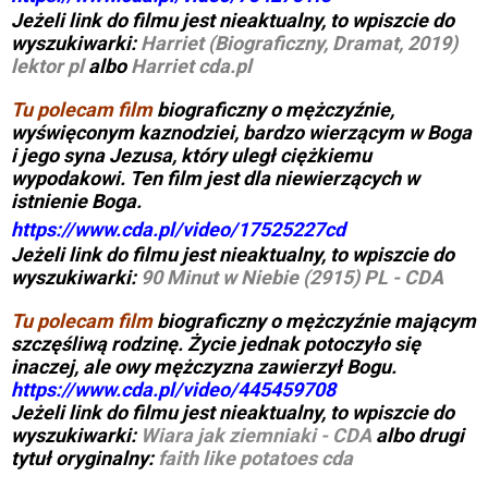
Jeżeli link do filmu jest nieaktualny, to wpiszcie do
wyszukiwarki:
Harriet (Biograficzny, Dramat, 2019)
lektor pl
albo
Harriet cda.pl
Tu polecam film
biograficzny o mężczyźnie,
wyświęconym kaznodziei, bardzo wierzącym w Boga
i jego syna Jezusa, który uległ ciężkiemu
wypodakowi. Ten film jest dla niewierzących w
istnienie Boga.
https://www.cda.pl/video/17525227cd
Jeżeli link do filmu jest nieaktualny, to wpiszcie do
wyszukiwarki:
90 Minut w Niebie (2915) PL - CDA
Tu polecam film
biograficzny o mężczyźnie mającym
szczęśliwą rodzinę. Życie jednak potoczyło się
inaczej, ale owy mężczyzna zawierzył Bogu.
https://www.cda.pl/video/445459708
Jeżeli link do filmu jest nieaktualny, to wpiszcie do
wyszukiwarki:
Wiara jak ziemniaki - CDA
albo drugi
tytuł oryginalny:
faith like potatoes cda