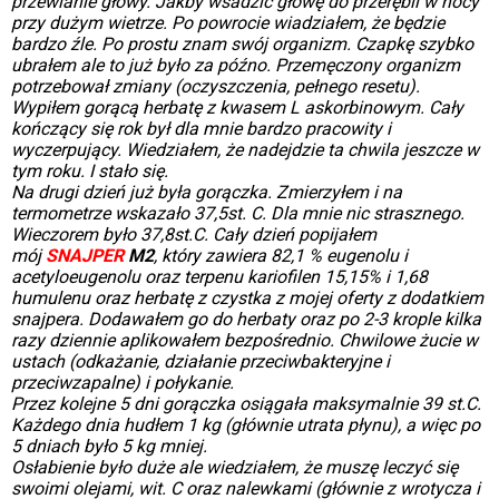
przewianie głowy. Jakby wsadzić głowę do przerębli w nocy
przy dużym wietrze. Po powrocie wiadziałem, że będzie
bardzo źle. Po prostu znam swój organizm. Czapkę szybko
ubrałem ale to już było za późno. Przemęczony organizm
potrzebował zmiany (oczyszczenia, pełnego resetu).
Wypiłem gorącą herbatę z kwasem L askorbinowym. Cały
kończący się rok był dla mnie bardzo pracowity i
wyczerpujący. Wiedziałem, że nadejdzie ta chwila jeszcze w
tym roku. I stało się.
Na drugi dzień już była gorączka. Zmierzyłem i na
termometrze wskazało 37,5st. C. Dla mnie nic strasznego.
Wieczorem było 37,8st.C. Cały dzień popijałem
mój
SNAJPER
M2
,
który zawiera 82,1 % eugenolu i
acetyloeugenolu oraz terpenu kariofilen 15,15% i 1,68
humulenu
oraz
herbatę z czystka z mojej oferty z dodatkiem
snajpera.
Dodawałem go do herbaty oraz po 2-3 krople kilka
razy dziennie aplikowałem bezpośrednio. Chwilowe żucie
w
ustach
(odkażanie, działanie przeciwbakteryjne i
przeciwzapalne) i połykanie.
Przez kolejne 5 dni gorączka osiągała maksymalnie 39 st.C.
Każdego dnia hudłem 1 kg (głównie utrata płynu), a więc po
5 dniach było 5 kg mniej.
Osłabienie było duże ale wiedziałem, że muszę leczyć się
swoimi olejami, wit. C oraz nalewkami (głównie z wrotycza i