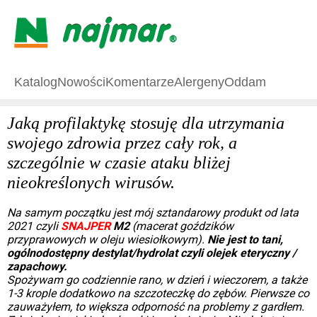
Katalog
Nowości
Komentarze
Alergeny
Oddam
Jaką profilaktykę stosuję dla utrzymania
swojego zdrowia przez cały rok, a
szczególnie w czasie ataku bliżej
nieokreślonych wirusów.
Na samym początku jest mój sztandarowy produkt od lata
2021 czyli
SNAJPER
M2
(macerat goździków
przyprawowych w oleju wiesiołkowym).
Nie jest to tani,
ogólnodostępny destylat/hydrolat czyli olejek eteryczny /
zapachowy.
Spożywam go codziennie rano, w dzień i wieczorem, a także
1-3 krople dodatkowo na szczoteczkę do zębów. Pierwsze co
zauważyłem, to większa odporność na problemy z gardłem.