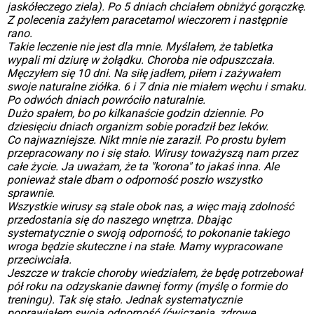
jaskółeczego ziela). Po 5 dniach chciałem obniżyć gorączkę.
Z polecenia zażyłem paracetamol wieczorem i następnie
rano.
Takie leczenie nie jest dla mnie. Myślałem, że tabletka
wypali mi dziurę w żołądku. Choroba nie odpuszczała.
Męczyłem się 10 dni. Na siłę jadłem, piłem i zażywałem
swoje naturalne ziółka. 6 i 7 dnia nie miałem węchu i smaku.
Po odwóch dniach powróciło naturalnie.
Dużo spałem, bo po kilkanaście godzin dziennie. Po
dziesięciu dniach organizm sobie poradził bez leków.
Co najwazniejsze. Nikt mnie nie zaraził. Po prostu byłem
przepracowany no i się stało. Wirusy toważyszą nam przez
całe życie. Ja uważam, że ta "korona" to jakaś inna. Ale
ponieważ stale dbam o odporność poszło wszystko
sprawnie.
Wszystkie wirusy są stale obok nas, a więc mają zdolność
przedostania się do naszego wnętrza. Dbając
systematycznie o swoją odporność, to pokonanie takiego
wroga będzie skuteczne i na stałe. Mamy wypracowane
przeciwciała.
Jeszcze w trakcie choroby wiedziałem, że będę potrzebował
pół roku na odzyskanie dawnej formy (myślę o formie do
treningu). Tak się stało. Jednak systematycznie
poprawiałem swoją odporność (ćwiczenia, zdrowe